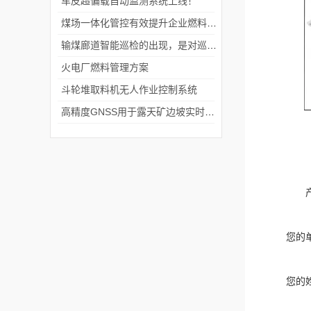
车皮超偏载自动监测系统上线！
煤场一体化管控有效提升企业燃料管理水平
输煤廊道智能巡检的出现，是对巡检过程监控手段的进步
火电厂燃料管理方案
斗轮堆取料机无人作业控制系统
高精度GNSS用于露天矿边坡实时安全监测
您的
您的