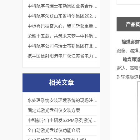
中科航宇与瑞士布勒集团业务合作取得重要进展
中科航宇荣获山东省科创集团2024年度优秀企业称号
产品概
中标喜讯振奋人心，我司斩获重量级项目！
荣耀十五载，共筑未来梦—中科航宇十五周年庆典！
输煤廊道
中科航宇公司与瑞士布勒集团在北京签署长期战略合作协议
跑偏、漏煤
携手国信射阳港电厂获江苏省电力科学技术进步奖！
输煤廊道
雷达、高精
对输煤廊道
相关文章
水处理系统安装环境系统的现场注意情况
固定式激光盘料仪安装方案
中科航宇自主研发SZPM系列激光扫描仪
全自动激光盘煤仪功能介绍